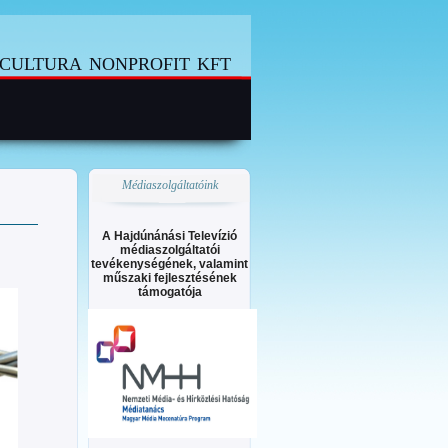
cultura nonprofit kft
Médiaszolgáltatóink
A Hajdúnánási Televízió
médiaszolgáltatói
tevékenységének, valamint
műszaki fejlesztésének
támogatója