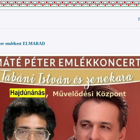
B
ter emlékest ELMARAD