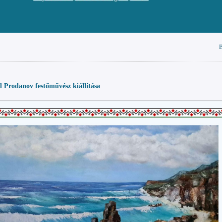
B
il Prodanov festőművész kiállítása