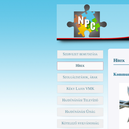
Szervezet bemutatása
Hírek
Hírek
Kommuni
Szolgáltatások, árak
Kéky Lajos VMK
Hajdúnánási Televízió
Hajdúnánási Újság
Kötelező nyilvánosság