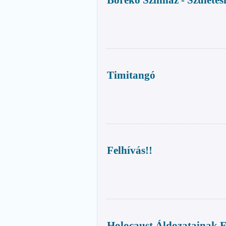
Borekó Színház - Születé
Timitangó
Felhívás!!
Holocaust Áldozatainak 