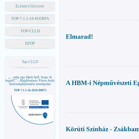
Elérhetőségeink
TOP-7.1.1-16-H-ERFA
TOP-CLLD
Elmarad!
EFOP
Top-CLLD
„…még egy lépés kell, hogy itt
legyél!” - Hajdúnánás Város helyi
A HBM-i Népművészeti Egy
közösségfejlesztési stratégiája
TOP-7.1.1-16-2016-00075
Körúti Színház - Zsákba