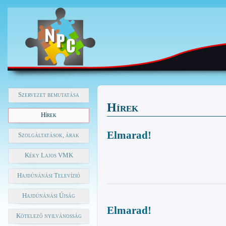
Szervezet bemutatása
Hírek
Hírek
Elmarad!
Szolgáltatások, árak
Kéky Lajos VMK
Hajdúnánási Televízió
Hajdúnánási Újság
Elmarad!
Kötelező nyilvánosság