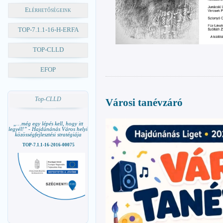
Elérhetőségeink
TOP-7.1.1-16-H-ERFA
TOP-CLLD
EFOP
Top-CLLD
Városi tanévzáró
„…még egy lépés kell, hogy itt
legyél!” - Hajdúnánás Város helyi
közösségfejlesztési stratégiája
TOP-7.1.1-16-2016-00075