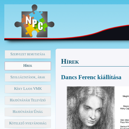
Szervezet bemutatása
Hírek
Hírek
Dancs Ferenc kiállítása
Szolgáltatások, árak
Kéky Lajos VMK
Hajdúnánási Televízió
Hajdúnánási Újság
Kötelező nyilvánosság