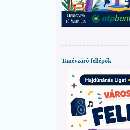
Tanévzáró fellépők