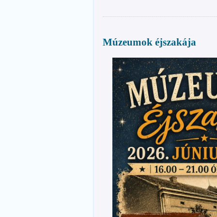
Múzeumok éjszakája