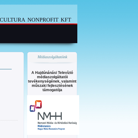
cultura nonprofit kft
Médiaszolgáltatóink
A Hajdúnánási Televízió
médiaszolgáltatói
tevékenységének, valamint
műszaki fejlesztésének
támogatója