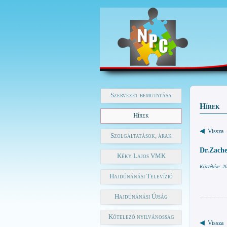
Szervezet bemutatása
Hírek
Hírek
Vissza
Szolgáltatások, árak
Dr.Zache
Kéky Lajos VMK
Közzétéve: 2
Hajdúnánási Televízió
Hajdúnánási Újság
Kötelező nyilvánosság
Vissza