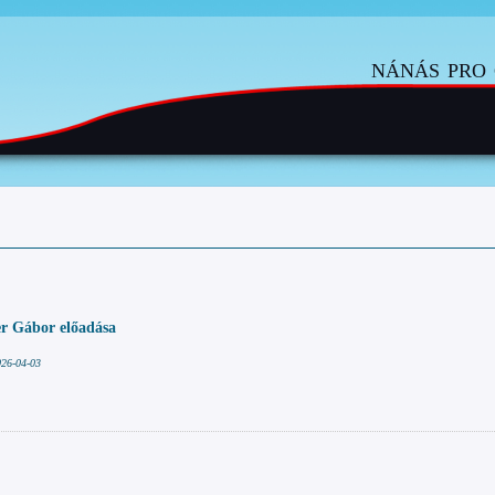
nánás pro 
r Gábor előadása
026-04-03