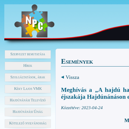
Szervezet bemutatása
Események
Hírek
Vissza
Szolgáltatások, árak
Kéky Lajos VMK
Meghívás a „A hajdú h
éjszakája Hajdúnánáson e
Hajdúnánási Televízió
Közzétéve: 2023-04-24
Hajdúnánási Újság
M
Kötelező nyilvánosság