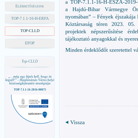
a TOP-7.1.1-16-H-ESZA-2019-0
Elérhetőségeink
a Hajdú-Bihar Vármegye Ö
nyomában” – Fények éjszakája 
TOP-7.1.1-16-H-ERFA
Köztársaság téren 2023. 05
TOP-CLLD
projektek népszerűsítése érde
tájékoztató anyagokkal és nyer
EFOP
Minden érdeklődőt szeretettel v
Top-CLLD
„…még egy lépés kell, hogy itt
legyél!” - Hajdúnánás Város helyi
közösségfejlesztési stratégiája
TOP-7.1.1-16-2016-00075
Vissza