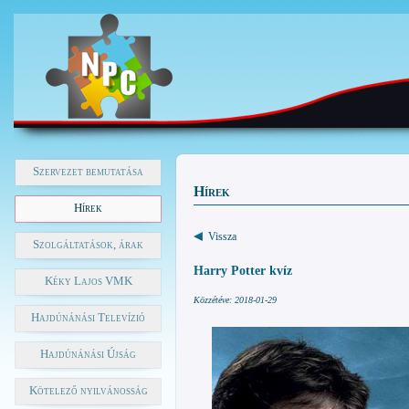
Szervezet bemutatása
Hírek
Hírek
Vissza
Szolgáltatások, árak
Harry Potter kvíz
Kéky Lajos VMK
Közzétéve: 2018-01-29
Hajdúnánási Televízió
Hajdúnánási Újság
Kötelező nyilvánosság