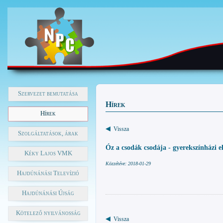
Szervezet bemutatása
Hírek
Hírek
Vissza
Szolgáltatások, árak
Óz a csodák csodája - gyerekszínházi e
Kéky Lajos VMK
Közzétéve: 2018-01-29
Hajdúnánási Televízió
Hajdúnánási Újság
Kötelező nyilvánosság
Vissza