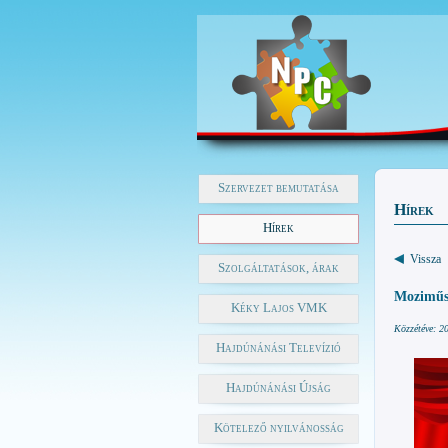
Szervezet bemutatása
Hírek
Hírek
Vissza
Szolgáltatások, árak
Moziműso
Kéky Lajos VMK
Közzétéve: 2
Hajdúnánási Televízió
Hajdúnánási Újság
Kötelező nyilvánosság