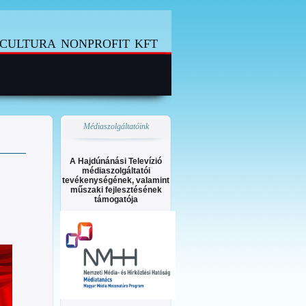
cultura nonprofit kft
Médiaszolgáltatóink
A Hajdúnánási Televízió
médiaszolgáltatói
tevékenységének, valamint
műszaki fejlesztésének
támogatója