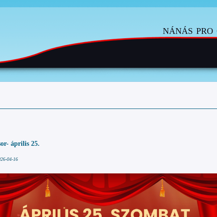
nánás pro 
r- április 25.
026-04-16