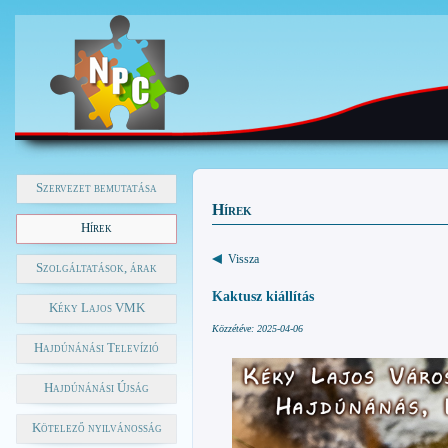
Szervezet bemutatása
Hírek
Hírek
Vissza
Szolgáltatások, árak
Kaktusz kiállítás
Kéky Lajos VMK
Közzétéve: 2025-04-06
Hajdúnánási Televízió
Hajdúnánási Újság
Kötelező nyilvánosság