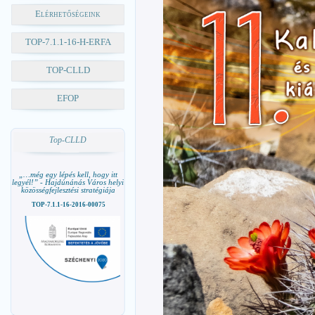
Elérhetőségeink
TOP-7.1.1-16-H-ERFA
TOP-CLLD
EFOP
Top-CLLD
„…még egy lépés kell, hogy itt
legyél!” - Hajdúnánás Város helyi
közösségfejlesztési stratégiája
TOP-7.1.1-16-2016-00075