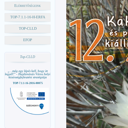
Elérhetőségeink
TOP-7.1.1-16-H-ERFA
TOP-CLLD
EFOP
Top-CLLD
„…még egy lépés kell, hogy itt
legyél!” - Hajdúnánás Város helyi
közösségfejlesztési stratégiája
TOP-7.1.1-16-2016-00075