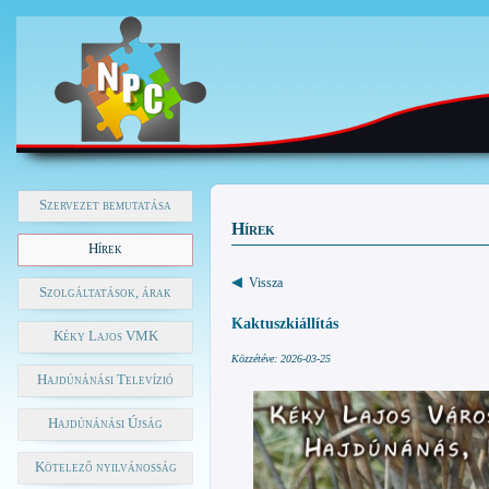
Szervezet bemutatása
Hírek
Hírek
Vissza
Szolgáltatások, árak
Kaktuszkiállítás
Kéky Lajos VMK
Közzétéve: 2026-03-25
Hajdúnánási Televízió
Hajdúnánási Újság
Kötelező nyilvánosság