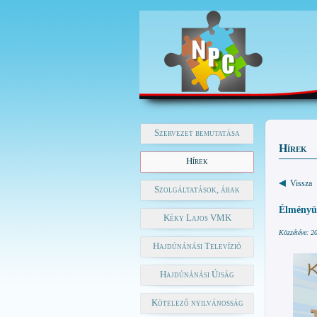
Szervezet bemutatása
Hírek
Hírek
Vissza
Szolgáltatások, árak
Élményül
Kéky Lajos VMK
Közzétéve: 2
Hajdúnánási Televízió
Hajdúnánási Újság
Kötelező nyilvánosság