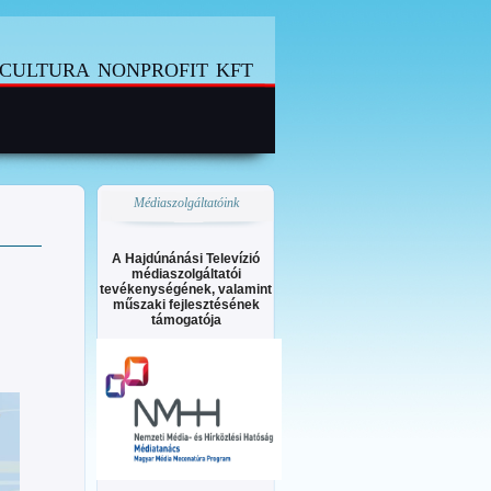
cultura nonprofit kft
Médiaszolgáltatóink
A Hajdúnánási Televízió
médiaszolgáltatói
tevékenységének, valamint
műszaki fejlesztésének
támogatója