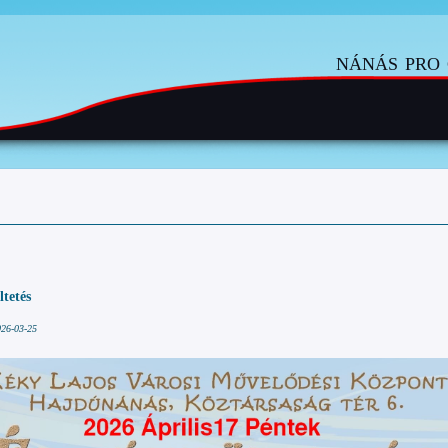
nánás pro 
tetés
026-03-25